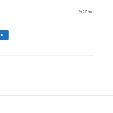
29.2 Ft/ml
asztó 120 ml mennyiség
EM