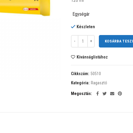
120 ml
Egységár
Készleten
Pattex Palmatex Univerzális Erősrag
KOSÁRBA TESZ
Kívánságlistához
Cikkszám:
50510
Kategória:
Ragasztó
Megosztás