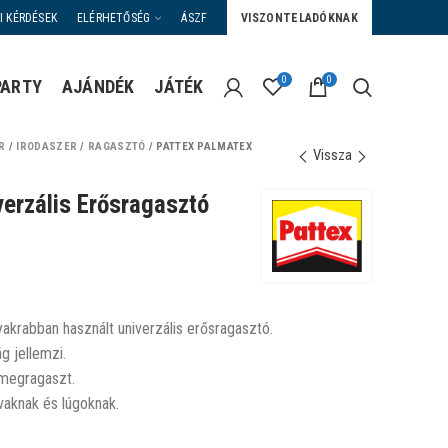
I KÉRDÉSEK
ELÉRHETŐSÉG
ÁSZF
VISZONTELADÓKNAK
0
0
PARTY
AJÁNDÉK
JÁTÉK
R
/
IRODASZER
/
RAGASZTÓ
/
PATTEX PALMATEX
Vissza
erzális Erősragasztó
akrabban használt univerzális erősragasztó.
g jellemzi.
 megragaszt.
avaknak és lúgoknak.