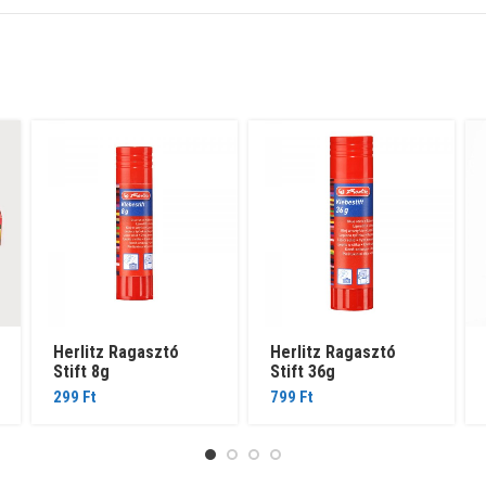
Herlitz Ragasztó
Herlitz Ragasztó
Stift 8g
Stift 36g
299
Ft
799
Ft