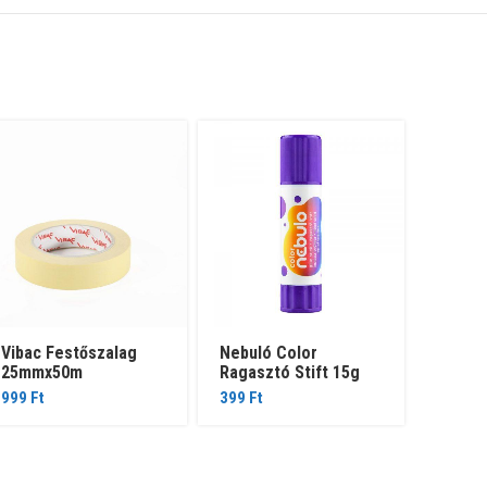
Vibac Festőszalag
Nebuló Color
Ragas
25mmx50m
Ragasztó Stift 15g
19mm
999
Ft
399
Ft
179
Ft