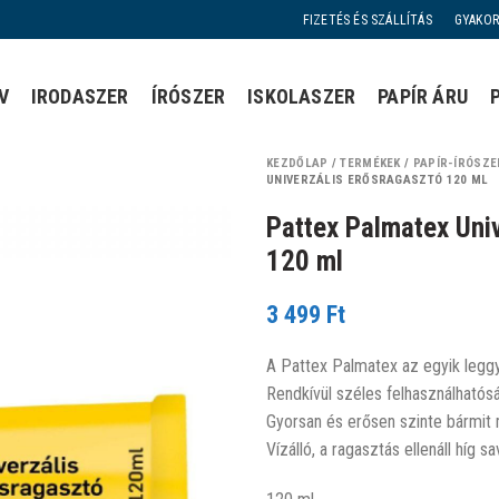
FIZETÉS ÉS SZÁLLÍTÁS
GYAKOR
V
IRODASZER
ÍRÓSZER
ISKOLASZER
PAPÍR ÁRU
KEZDŐLAP
/
TERMÉKEK
/
PAPÍR-ÍRÓSZE
UNIVERZÁLIS ERŐSRAGASZTÓ 120 ML
Pattex Palmatex Univ
120 ml
3 499
Ft
A Pattex Palmatex az egyik leggy
Rendkívül széles felhasználhatósá
Gyorsan és erősen szinte bármit
Vízálló, a ragasztás ellenáll híg s